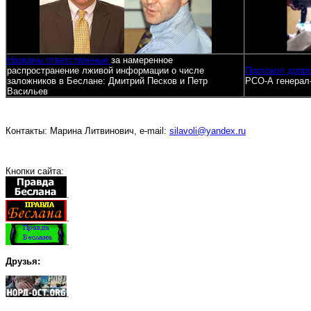
Названы ответственные
за намеренное
распространение лживой информации о числе
Протокол допр
заложников в Беслане: Дмитрий Песков и Петр
РСО-А генерал
Васильев
Контакты: Марина Литвинович, e-mail:
silavoli@yandex.ru
Кнопки сайта:
.
.
.
Друзья:
.