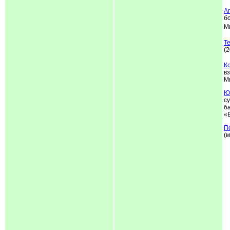
А
б
М
Т
(2
К
в
М
Ю
с
б
«
П
(