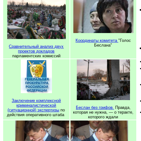
Координаты комитета
"Голос
Беслана"
Сравнительный анализ двух
проектов докладов
парламентских комиссий
Заключение комплексной
криминалистической
Беслан без грифов.
Правда,
(ситуационной) экспертизы
по
которая не нужна, — о теракте,
действия оперативного штаба
которого ждали