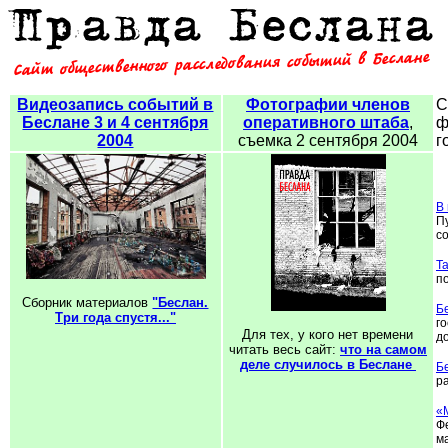
Видеозапись событий в
Фотографии членов
С
Беслане 3 и 4 сентября
оперативного штаба
,
ф
2004
съемка 2 сентября 2004
г
В
П
с
Т
п
Cборник материалов
"Беслан.
Б
Три года спустя..."
г
Для тех, у кого нет времени
д
читать весь сайт:
что на самом
деле случилось в Беслане
Б
ра
«
Ф
м