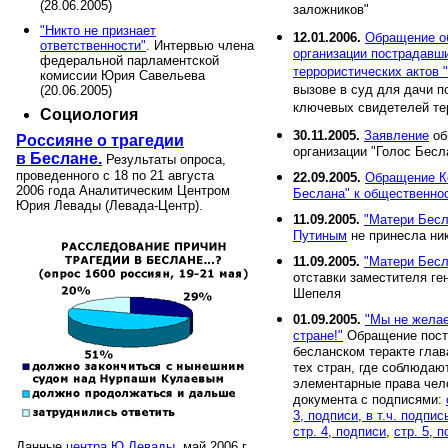
(28.06.2005)
заложников"
"Никто не признает
12.01.2006.
Обращение о
ответственности"
. Интервью члена
организации пострадавш
федеральной парламентской
террористических актов 
комиссии Юрия Савельева
вызове в суд для дачи п
(20.06.2005)
ключевых свидетелей те
Социология
30.11.2005.
Заявление
об
Россияне о трагедии
организации "Голос Бесл
в Беслане.
Результаты опроса,
проведенного с 18 по 21 августа
22.09.2005.
Обращение К
2006 года Аналитическим Центром
Беслана" к общественно
Юрия Левады (Левада-Центр).
11.09.2005.
"Матери Бесл
Путиным
не принесла ник
11.09.2005.
"Матери Бесл
отставки заместителя ге
Шепеля
01.09.2005.
"Мы не желае
стране!"
Обращение пост
бесланском теракте гла
тех стран, где соблюдаю
элементарные права чел
документа с подписями:
3, подписи, в т.ч. подпи
стр. 4, подписи
,
стр. 5, 
Данные
центра Ю.Левады
, май 2006 г.