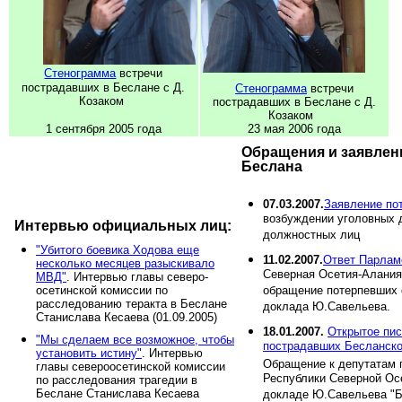
Стенограмма
встречи
пострадавших в Беслане с Д.
Стенограмма
встречи
Козаком
пострадавших в Беслане с Д.
Козаком
1 сентября 2005 года
23 мая 2006 года
Обращения и заявлен
Беслана
07.03.2007.
Заявление по
возбуждении уголовных 
Интервью официальных лиц:
должностных лиц
"Убитого боевика Ходова еще
11.02.2007.
Ответ Парлам
несколько месяцев разыскивало
Северная Осетия-Алания
МВД"
. Интервью главы северо-
осетинской комиссии по
обращение потерпевших 
расследованию теракта в Беслане
доклада Ю.Савельева.
Станислава Кесаева (01.09.2005)
18.01.2007.
Открытое пис
"Мы сделаем все возможное, чтобы
пострадавших Бесланско
установить истину"
. Интервью
Обращение к депутатам 
главы североосетинской комиссии
Республики Северной Ос
по расследования трагедии в
Беслане Станислава Кесаева
докладе Ю.Савельева "Б