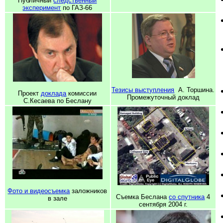
Публичный
следственный
эксперимент
по ГАЗ-66
Тезисы выступления
А. Торшина.
Проект
доклада
комиссии
Промежуточный доклад
С.Кесаева по Беслану
Фото и видеосъемка
заложников
Съемка Беслана
со спутника
4
в зале
сентября 2004 г.