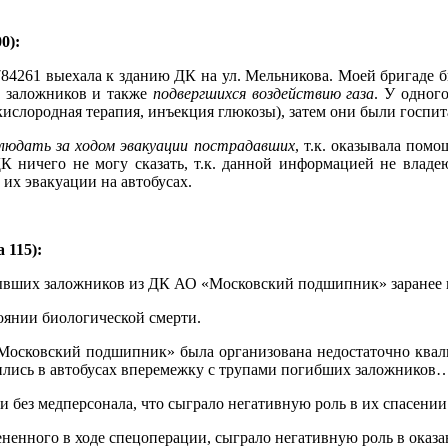
0):
784261 выехала к зданию ДК на ул. Мельникова. Моей бригаде
 заложников и также
подвергшихся воздействию газа
. У одног
(кислородная терапия, инъекция глюкозы), затем они были гос
людать за ходом эвакуации пострадавших
, т.к. оказывала пом
К ничего не могу сказать, т.к. данной информацией не владею
их эвакуации на автобусах.
 115):
 бывших заложников из ДК АО «Московский подшипник» заранее 
оянии биологической смерти.
осковский подшипник» была организована недостаточно квали
лись в автобусах вперемежку с трупами погибших заложников
 без медперсонала, что сыграло негативную роль в их спасении
ненного в ходе спецоперации, сыграло негативную роль в оказ