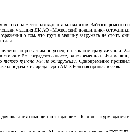
ем вызова на место нахождения заложников. Заблаговременно о
 площади у здания ДК АО «Московский подшипник» сотрудники
зражения о том, что труп в машину загружать не стоит, они
ветили.
-либо вопросы я им не успел, так как они сразу же ушли. 2-я
я в сторону Волгоградского шоссе, одновременно найти машину
ко
такого пункта мы не обнаружили.
Одновременно произвел
ажена подача кислорода через АМ-8.Больная пришла в себя.
, 7 для оказания помощи пострадавшим.
Был ли штурм здания и
ели везти в реанимацию. Мы отвезли пострадавшую в ГКБ №53.