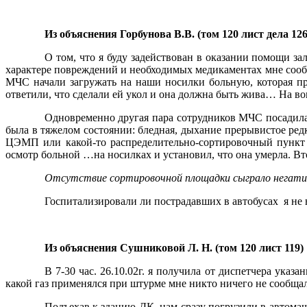
Из объяснения Горбунова В.В. (том 120 лист дела 126
О том, что я буду задействован в оказании помощи за
характере повреждений и необходимых медикаментах мне соо
МЧС начали загружать на наши носилки больную, которая пр
ответили, что сделали ей укол и она должна быть жива… На воп
Одновременно другая пара сотрудников МЧС посадила 
была в тяжелом состоянии: бледная, дыхание прерывистое ред
ЦЭМП или какой-то распределительно-сортировочный пункт 
осмотр больной …на носилках и установил, что она умерла. Вт
Отсутствие сортировочной площадки сыграло негати
Госпитализировали ли пострадавших в автобусах
я не 
Из объяснения Сушниковой Л. Н. (том 120 лист 119) 
В 7-30 час. 26.10.02г. я получила от диспетчера ука
какой газ применялся при штурме мне никто ничего не сообщал
Подъехав к зданию ДК, нам сразу погрузили в автома