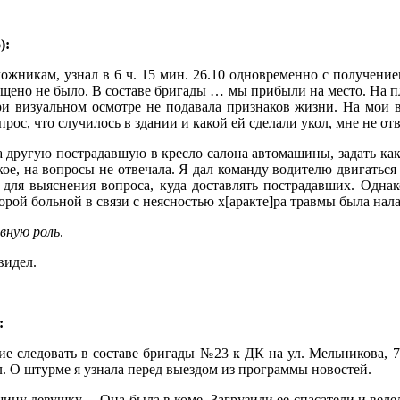
):
ложникам, узнал в 6 ч. 15 мин. 26.10 одновременно с получени
бщено не было. В составе бригады … мы прибыли на место. На
и визуальном осмотре не подавала признаков жизни. На мои во
рос, что случилось в здании и какой ей сделали укол, мне не от
другую пострадавшую в кресло салона автомашины, задать какие
кое, на вопросы не отвечала. Я дал команду водителю двигатьс
для выяснения вопроса, куда доставлять пострадавших. Одна
орой больной в связи с неясностью х[аракте]ра травмы была нал
вную роль
.
видел.
:
зание следовать в составе бригады №23 к ДК на ул. Мельникова
. О штурме я узнала перед выездом из программы новостей.
шину девушку… Она была в коме. Загрузили ее спасатели и вел