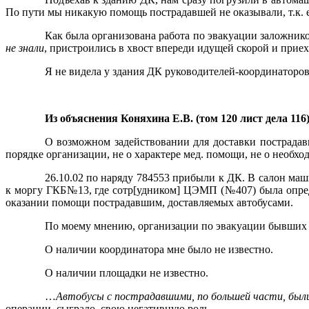
По пути мы никакую помощь пострадавшей не оказывали, т.к. е
Как была организована работа по эвакуации заложнико
не знали
, пристроились в хвост впереди идущей скорой и приех
Я не видела у здания ДК руководителей-координаторов 
Из объяснения Коняхина Е.В. (том 120 лист дела 116)
О возможном задействовании для доставки пострадав
порядке организации, не о характере мед. помощи, не о необ
26.10.02 по наряду 784553 прибыли к ДК. В салон ма
к моргу ГКБ№13, где сотр[удником] ЦЭМП (№407) была опред
оказании помощи пострадавшим, доставляемых автобусами.
По моему мнению, организации по эвакуации бывших 
О наличии координатора мне было не известно.
О наличии площадки не известно.
…
Автобусы с пострадавшими, по большей части, были
операции, сыграло
свою негативную роль.