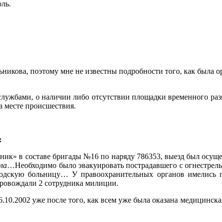
ль.
льникова, поэтому мне не известны подробности того, как был
лужбами, о наличии либо отсутствии площадки временного ра
на месте происшествия.
:
ик» в составе бригады №16 по наряду 786353, выезд был осущест
ла
…Необходимо было эвакуировать пострадавшего с огнестрел
родскую больницу… У правоохранительных органов имелись 
провождали 2 сотрудника милиции.
.10.2002 уже после того, как всем уже была оказана медицинск