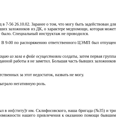
в 7-56 26.10.02. Заранее о том, что могу быть задействован для
ших заложников из ДК, о характере медпомощи, которая может
е было. Специальный инструктаж не проводился.
ло. В 9-00 по распоряжению ответственного ЦЭМП был отпущен
ацию из зала в фойе осуществляли
солдаты, затем первая группа
данной работы я не заметил. Большая часть бывших заложников
твенных за этот недостаток, назвать не могу.
ыграло негативную роль.
 в ин[ститу]т им. Склифосовского, наша бригада (№35) и три
о возможности нашего привлечения к оказанию помощи бывшим