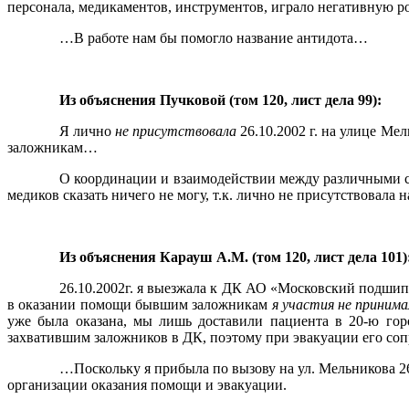
персонала, медикаментов, инструментов, играло негативную ро
…В работе нам бы помогло название антидота…
Из объяснения Пучковой (том 120, лист дела 99):
Я лично
не присутствовала
26.10.2002 г. на улице Ме
заложникам…
О координации и взаимодействии между различными с
медиков сказать ничего не могу, т.к. лично не присутствовала 
Из объяснения Карауш А.М. (том 120, лист дела 101)
26.10.2002г. я выезжала к ДК АО «Московский подшипн
в оказании помощи бывшим заложникам
я участия не принима
уже была оказана, мы лишь доставили пациента в 20-ю го
захватившим заложников в ДК, поэтому при эвакуации его со
…Поскольку я прибыла по вызову на ул. Мельникова 26
организации оказания помощи и эвакуации.