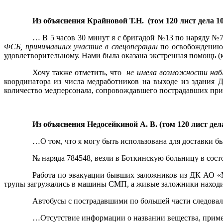
Из объяснения Крайновой Т.Н.
(том 120 лист дела 10
… В 5 часов 30 минут я с бригадой №13 по наряду №
ФСБ, принимавших участие в спецоперации
по освобождению
удовлетворительному. Нами была оказана экстренная помощь 
Хочу также отметить, что
не имела возможности наб
координатора из числа медработников на выходе из здания Д
количество медперсонала, сопровождавшего пострадавших при 
Из объяснения Недосейкиной А. В. (том 120 лист дела
…О том, что я могу быть использована для доставки
№ наряда 784548, везли в Боткинскую больницу в сост
Работа по эвакуации бывших заложников из ДК АО «М
трупы загружались в машины СМП, а живые заложники находи
Автобусы с пострадавшими по большей части следовали
…Отсутствие информации о названии вещества, приме