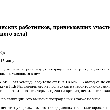
ких работников, принимавших участие
ного дела)
0):
в 15 минут…
у машину загрузили двух пострадавших. Загрузку осуществл
шим, находящимся в нем.
ник МЧС дал команду водителю ехать в ГКБ№1. В автобусе не о
езду в ГКБ №1 сначала нас не пропускали на территорию охранн
ались хаотично, некоторые сидели на креслах, некоторые лежал
 по эвакуации, кто выносил пострадавших я также не знаю.
егативную роль. То, что пострадавших госпитализировали на