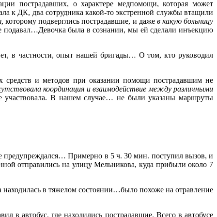
ации пострадавших, о характере медпомощи, которая может
ла к ДК, два сотрудника какой-то экстренной службы втащили
я
, которому подверглись пострадавшие, и даже
в какую больницу
 не подавал…Девочка была в сознании, мы ей сделали инъекцию
ует, в частности, опыт нашей бригады… О том, кто руководил
ых средств и методов при оказании помощи пострадавшим не
утствовала координация и взаимодействие между различными
не участвовала. В нашем случае… не были указаны маршруты
 предупреждался… Примерно в 5 ч. 30 мин. поступил вызов, и
лонной отправились на улицу Мельникова, куда прибыли около 7
а находилась в тяжелом состоянии…было похоже на отравление
ил в автобус, где находились пострадавшие. Всего в автобусе