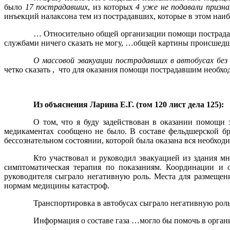
было
17 пострадавших
, из которых
4 уже не подавали призн
инъекций налаксона тем из пострадавших, которые в этом наи
… Относительно общей организации помощи пострадав
службами ничего сказать не могу, …общей картины происшедш
О массовой эвакуации пострадавших в автобусах без
четко сказать ,
что для оказания помощи пострадавшим необход
Из объяснения Ларина Е.Г. (том 120 лист дела 125):
О том, что я буду задействован в оказании помощи 
медикаментах сообщено не было. В составе фельдшерской 
бессознательном состоянии, которой была оказана вся необх
Кто участвовал и руководил эвакуацией из здания мн
симптоматическая терапия по показаниям. Координации и 
руководителя сыграло негативную роль. Места для размещен
нормам медицины катастроф.
Транспортировка в автобусах сыграло негативную роль,
Информация о составе газа …могло бы помочь в органи