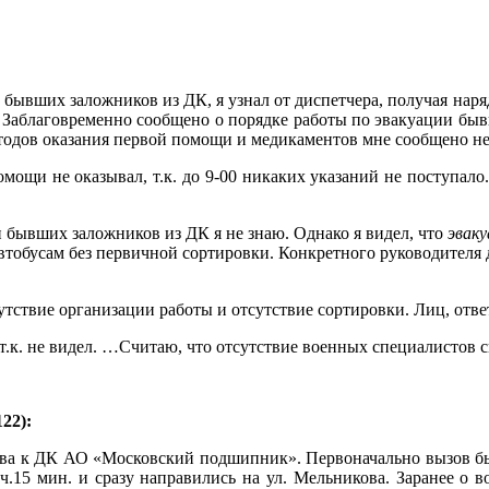
 бывших заложников из ДК, я узнал от диспетчера, получая наряд 
. Заблаговременно сообщено о порядке работы по эвакуации быв
етодов оказания первой помощи и медикаментов мне сообщено н
омощи не оказывал, т.к. до 9-00 никаких указаний не поступа
 бывших заложников из ДК я не знаю. Однако я видел, что
эваку
автобусам без первичной сортировки. Конкретного руководителя 
ствие организации работы и отсутствие сортировки. Лиц, ответс
.к. не видел. …Считаю, что отсутствие военных специалистов с
22):
ова к ДК АО «Московский подшипник». Первоначально вызов был
ч.15 мин. и сразу направились на ул. Мельникова. Заранее 