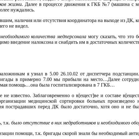
аков жизни
. Далее в процессе движения к ГКБ №7 (машина с м
более нуждались.
шим, наличия или отсутствия координатора на выходе из ДК, 
его не видел.
 необходимого количества медперсонала
могу сказать, что это 
имо введение налоксона и снабдить им в достаточных количеств
заложникам я узнал в 5.00 26.10.02 от диспетчера подстанци
бригады в примерно 7.00 мы прибыли на место…Далее сотру
одимая помощь…она была госпитализирована в 7 ГКБ…
е не известно. Заблаговременно о в[ещест]ве и составе в[еще
организации медицинской сортировки больных произведено н
ия пострадавших перед ДК было достаточно, хотя оно и не бы
 т.к.
было отсутствие в них медработников и необходимого обо
зации помощи, т.к. бригады скорой знали бы необходимый анти