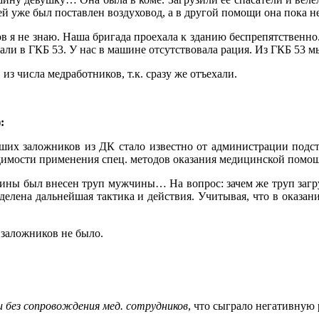
й уже был поставлен воздуховод, а в другой помощи она пока н
в я не знаю. Наша бригада проехала к зданию беспрепятственно
али в ГКБ 53. У нас в машине отсутствовала рация. Из ГКБ 53 
из числа медработников, т.к. сразу же отъехали.
:
ших заложников из ДК стало известно от администрации подс
ходимости применения спец. методов оказания медицинской пом
шины был внесен труп мужчины… На вопрос: зачем же труп загру
елена дальнейшая тактика и действия. Учитывая, что в оказан
заложников не было.
 без сопровождения мед. сотрудников
, что сыграло негативную