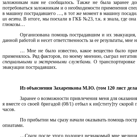
заложникам нам не сообщалось. Также не была заранее до
потребоваться заложникам и о необходимости применения спе
в машину пострадавшего …, в тот же момент в машину посадил
их везти
. В итоге, мы поехали в ГКБ №23, т.к. я знала, где
глюкозы…
Организована помощь пострадавшим и их эвакуация, н
данной работой и несет ответственность за ее результаты, мне н
… Мне не было известно, какое вещество было при
применялось. Ряд факторов, по моему мнению, сыграл негати
специальными и экстренными службами.
О транспортировке 
эвакуации пострадавших.
Из объяснения Захаренкова М.Ю. (том 120 лист дела 
Заранее о возможности привлечения меня для оказан
я вместе со своей бригадой (08/1) отбыл к ин[ститу]ту скоро
часов.
По прибытии мы сразу начали оказывать помощь постр
опиатами.
…Сразу после этого подошел незнакомый мне медиц