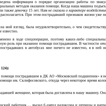
ведена информация о порядке организации работы по эваку
циальных методов оказания помощи. Когда наша машина подъеха
и также девочку 15 лет. Нам
не сказали о характере воздействи
 она располагается. При этом пострадавший признаков жизни уже
а мой взгляд, была неудовлетворительно, о чем свидетельств
е известно.
менено в ходе спецоперации, поэтому каких-либо специальн
вную роль при оказании помощи пострадавшим. В частности
отс
пострадавших в автобусах мне ничего не известно, я в ней 
124):
ия помощи пострадавшим в ДК АО «Московский подшипник» я не
й помощи им. Склифосовского, откуда через некоторое время ко
адавшей женщине, которая была доставлена в нашу машину. Он
инский работник…, выдал 6
ампул
налоксона и шприцы и направ