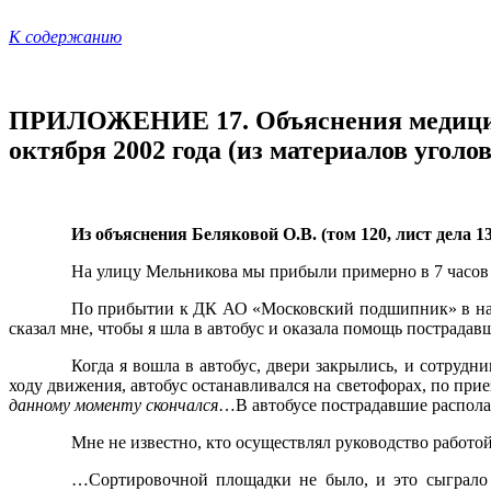
К содержанию
ПРИЛОЖЕНИЕ 17. Объяснения медицинс
октября 2002 года (из материалов уголов
Из объяснения Беляковой О.В. (том 120, лист дела 13
На улицу Мельникова мы прибыли примерно в 7 часо
По прибытии к ДК АО «Московский подшипник» в наш
сказал мне, чтобы я шла в автобус и оказала помощь пострадав
Когда я вошла в автобус, двери закрылись, и сотруд
ходу движения, автобус останавливался на светофорах, по при
данному моменту скончался
…В автобусе пострадавшие располаг
Мне не известно, кто осуществлял руководство работой
…Сортировочной площадки не было, и это сыграло н