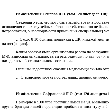
Из объяснения Осипова Д.Н. (том 120 лист дела 118):
Сведения о том, что могу быть задействован в доставке
исполнения своих служебных обязанностей, известно не было
потребоваться, о необходимости применения спец[иальных] м
…Около 8-30 бригада подъехала к ДК, никакой мед. п
на п/ст[анцию].
Каким образом была организована работа по эвакуации
МЧС выносила на крыльцо, затем распределяли по а/м «03» и 
находилась в бессознательном состоянии…
Главным недостатком оказания медпомощи считаю отсут
… О транспортировке пострадавших данных не имею, т
Из объяснения Сафроновой Л.О. (том 120 лист дела 1
Примерно в 5.00 утра поступил вызов на ул. Мельник
другие бригады нашей подстанции прибыли к институту в 5 