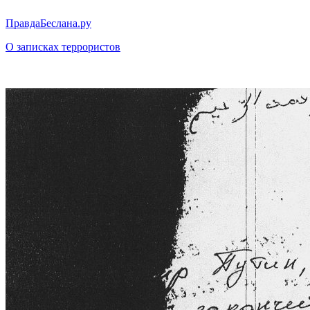
ПравдаБеслана.ру
О записках террористов