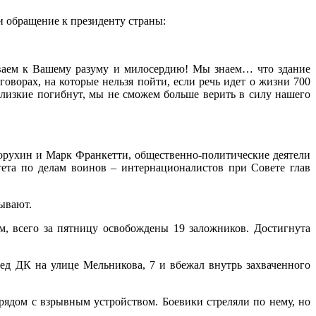
и обращение к президенту страны:
зываем к Вашему разуму и милосердию! Мы знаем… что здание
оворах, на которые нельзя пойти, если речь идет о жизни 700
лизкие погибнут, мы не сможем больше верить в силу нашего
орухин и Марк Франкетти, общественно-политические деятели
ета по делам воинов – интернационалистов при Совете глав
ывают.
м, всего за пятницу освобождены 19 заложников. Достигнута
д ДК на улице Мельникова, 7 и вбежал внутрь захваченного
рядом с взрывным устройством. Боевики стреляли по нему, но