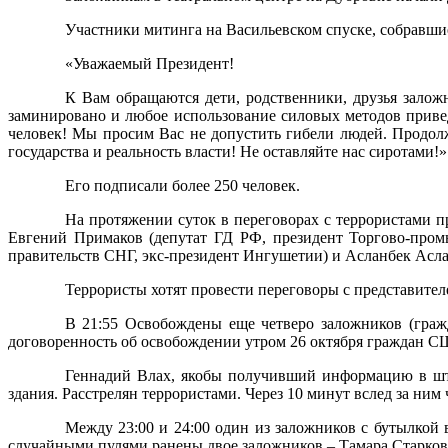
Участники митинга на Васильевском спуске, собравши
«Уважаемый Президент!
К Вам обращаются дети, родственники, друзья залож
заминировано и любое использование силовых методов приведе
человек! Мы просим Вас не допустить гибели людей. Продол
государства и реальность власти! Не оставляйте нас сиротами!»
Его подписали более 250 человек.
На протяжении суток в переговорах с террористами 
Евгений Примаков (депутат ГД РФ, президент Торгово-пром
правительств СНГ, экс-президент Ингушетии) и Асланбек Асла
Террористы хотят провести переговоры с представите
В 21:55 Освобождены еще четверо заложников (гражд
договоренность об освобождении утром 26 октября граждан С
Геннадий Влах, якобы получивший информацию в шта
здания. Расстрелян террористами. Через 10 минут вслед за ним
Между 23:00 и 24:00 один из заложников с бутылкой 
случайными пулями ранены двое заложников – Тамара Старкова