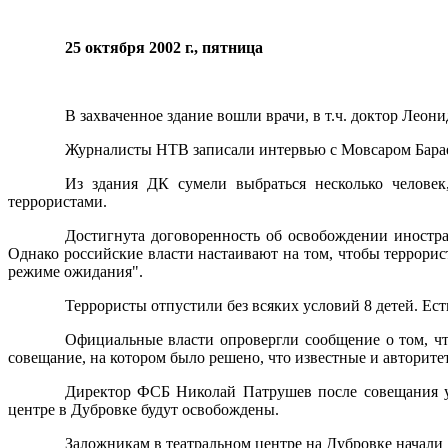
25 октября 2002 г., пятница
В захваченное здание вошли врачи, в т.ч. доктор Леон
Журналисты НТВ записали интервью с Мовсаром Бараевы
Из здания ДК сумели выбраться несколько челов
террористами.
Достигнута договоренность об освобождении иностра
Однако российские власти настаивают на том, чтобы террорис
режиме ожидания".
Террористы отпустили без всяких условий 8 детей. Есть
Официальные власти опровергли сообщение о том, чт
совещание, на котором было решено, что известные и авторит
Директор ФСБ Николай Патрушев после совещания у 
центре в Дубровке будут освобождены.
Заложникам в театральном центре на Дубровке начали 