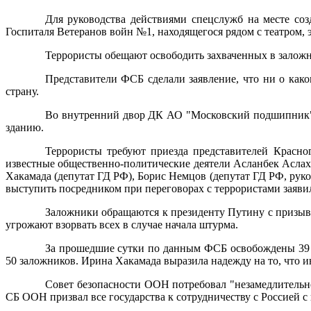
Для руководства действиями спецслужб на месте со
Госпиталя Ветеранов войн №1, находящегося рядом с театром,
Террористы обещают освободить захваченных в залож
Представители ФСБ сделали заявление, что ни о как
страну.
Во внутренний двор ДК АО "Московский подшипник" 
зданию.
Террористы требуют приезда представителей Красно
известные общественно-политические деятели Асланбек Аслах
Хакамада (депутат ГД РФ), Борис Немцов (депутат ГД РФ, ру
выступить посредником при переговорах с террористами заяви
Заложники обращаются к президенту Путину с призыво
угрожают взорвать всех в случае начала штурма.
За прошедшие сутки по данным ФСБ освобождены 39 з
50 заложников. Ирина Хакамада выразила надежду на то, что и
Совет безопасности ООН потребовал "незамедлительн
СБ ООН призвал все государства к сотрудничеству с Россией с