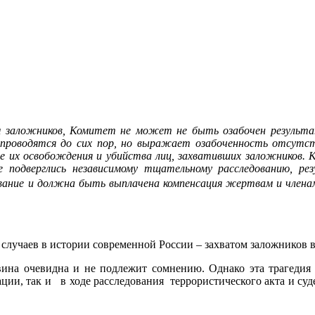
ом заложников, Комитет не может не быть озабочен результ
роводятся до сих пор, но выражает озабоченность отсутств
е их освобождения и убийства лиц, захвативших заложников. К
 подверглись независимому тщательному расследованию, р
вание и должна быть выплачена компенсация жертвам и члена
случаев в истории современной России – захватом заложников в 
вина очевидна и не подлежит сомнению. Однако эта трагедия
ции, так и
в ходе расследования
террористического акта и су