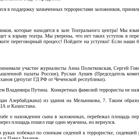
еся в поддержку захваченных террористами заложников, принял
ников, которые находятся в зале Театрального центра! Мы в
т к взрыву театра. Мы уверены, что нет таких уступок в перег
жите переговорный процесс! Пойдите на уступки! Если наши б
принимали участие журналисты Анна Политковская, Сергей Гов
ышленной палаты России), Руслан Аушев (Председатель комит
ханов (депутат ГД РФ от Чеченской республики).
лем Владимира Путина.
Конкретных фамилий террористы не наз
ан Азербайджана) из здания на Мельникова, 7. Таким образо
ША и Казахстана.
бе о нахождении сына в заложниках, перебежал площадь пере
 через площадь пошел еще один мужчина, но вернулся.
в руках побежал по спинкам сидений к террористке, сидевшей 
 и Павел Захаров.