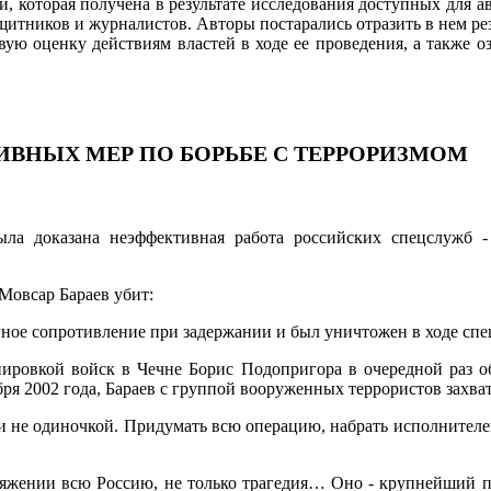
 которая получена в результате исследования доступных для а
ащитников и журналистов. Авторы постарались отразить в нем ре
ую оценку действиям властей в ходе ее проведения, а также оз
ИВНЫХ МЕР ПО БОРЬБЕ С ТЕРРОРИЗМОМ
ла доказана неэффективная работа российских спецслужб - 
Мовсар Бараев убит:
женное сопротивление при задержании и был уничтожен в ходе сп
пировкой войск в Чечне Борис Подопригора в очередной раз о
тября 2002 года, Бараев с группой вооруженных террористов захв
 не одиночкой. Придумать всю операцию, набрать исполнителей 
ряжении всю Россию, не только трагедия… Оно - крупнейший пр