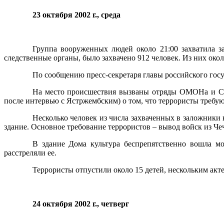
23 октября 2002 г., среда
Группа вооруженных людей около 21:00 захватила з
следственные органы, было захвачено 912 человек. Из них окол
По сообщению пресс-секретаря главы российского гос
На место происшествия вызваны отряды ОМОНа и СО
после интервью с Ястржембским) о том, что террористы треб
Несколько человек из числа захваченных в заложник
здание. Основное требование террористов – вывод войск из Че
В здание Дома культура беспрепятственно вошла мо
расстреляли ее.
Террористы отпустили около 15 детей, нескольким акт
24 октября 2002 г., четверг