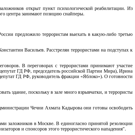
заложников открыт пункт психологической реабилитации. Из
ного центра занимают позицию снайперы.
 России предложило террористам выехать в какую-либо третью
стантин Васильев. Расстрелян террористами на подступах к
реговоров. В переговорах с террористами принимают участие
депутат ГД РФ, председатель российской Партии Мира), Ирина
епутат ГД РФ, руководитель фракции «Яблоко»). О готовности
ать здание, поскольку в зале много взрывчатки, и террористы
администрации Чечни Ахмата Кадырова они готовы освободить
тами заложников в Москве. В единогласно принятой резолюции
низаторов и спонсоров этого террористического нападения".