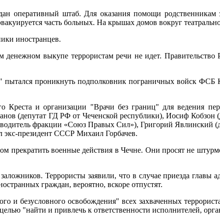
здан оперативный штаб. Для оказания помощи родственникам 
 эвакуируется часть больных. На крышах домов вокруг театраль
ники иностранцев.
ом денежном выкупе террористам речи не идет. Правительство
пытался проникнуть подполковник пограничных войск ФСБ Кон
го Креста и организации "Врачи без границ" для ведения пе
анов (депутат ГД РФ от Чеченской республики), Иосиф Кобзон (
ководитель фракции «Союз Правых Сил»), Григорий Явлинский (д
л экс-президент СССР Михаил Горбачев.
м прекратить военные действия в Чечне. Они просят не штурмов
аложников. Террористы заявили, что в случае приезда главы 
ностранных граждан, вероятно, вскоре отпустят.
ого и безусловного освобождения" всех захваченных террорис
 целью "найти и привлечь к ответственности исполнителей, орга