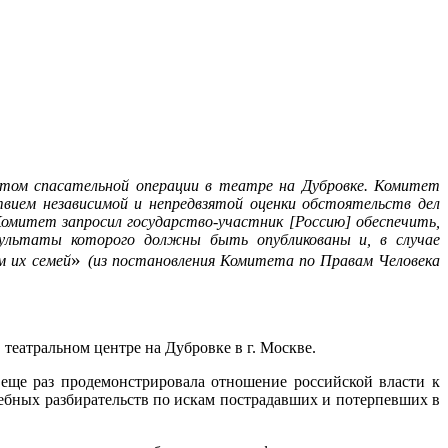
атом спасательной операции в театре на Дубровке. Комитет
ием независимой и непредвзятой оценки обстоятельств дел
омитет запросил государство-участник [Россию] обеспечить,
езультаты которого должны быть опубликованы и, в случае
»
м их
семей
(из постановления Комитета по Правам Человека
театральном центре на Дубровке в г. Москве.
 еще раз продемонстрировала отношение российской власти к
дебных разбирательств по искам пострадавших и потерпевших в