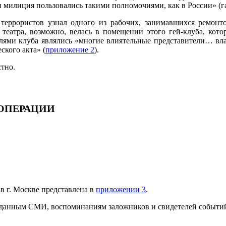
и милиция пользовались такими полномочиями, как в России» (га
 террористов узнал одного из рабочих, занимавшихся ремон
у театра, возможно, велась в помещении этого гей-клуба, ко
елями клуба являлись «многие влиятельные представители… вла
ского акта» (
приложение 2
).
стно.
ЦОПЕРАЦИИ
в г. Москве представлена в
приложении 3
.
 данным СМИ, воспоминаниям заложников и свидетелей событи