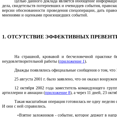
Целью данного доклада является обобщение информации,
дела, свидетельств потерпевших и очевидцев события, правоз
версии обоснованности проведения спецоперации, дать правов
мнениями и оценками произошедших событий.
1. ОТСУТСТВИЕ ЭФФЕКТИВНЫХ ПРЕВЕНТ
На страшной, кровавой и бесчеловечной практике бы
неудовлетворительной работы (
приложение 1
).
Дважды появлялись официальные сообщения о том, что 
25 августа 2001 г. было заявлено, что он оказал воору
12 октября 2002 года заместитель командующего груп
артиллерии и авиации (
приложение 8
), а через 11 дней, 23 ок
Такая масштабная операция готовилась не одну неделю и
И они с ней справились.
«Взятие заложников - событие, которое держит в нап