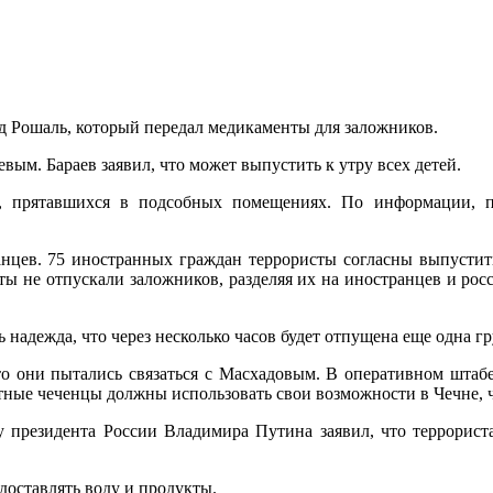
ид Рошаль, который передал медикаменты для заложников.
м. Бараев заявил, что может выпустить к утру всех детей.
ек, прятавшихся в подсобных помещениях. По информации,
нцев. 75 иностранных граждан террористы согласны выпустить
ты не отпускали заложников, разделяя их на иностранцев и рос
 надежда, что через несколько часов будет отпущена еще одна гр
о они пытались связаться с Масхадовым. В оперативном штабе
етные чеченцы должны использовать свои возможности в Чечне, 
президента России Владимира Путина заявил, что террориста
доставлять воду и продукты.