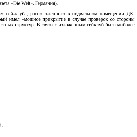
зета «
Die
Welt
», Германия).
том гей-клуба, расположенного в подвальном помещении ДК.
торый имел «мощное прикрытие в случае проверок со стороны
стных структур. В связи с изложенным гейклуб был наиболее
й.