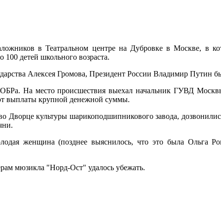
аложников в Театральном центре на Дубровке в Москве, в к
о 100 детей школьного возраста.
ударства Алексея Громова, Президент России Владимир Путин б
БРа. На место происшествия выехал начальник ГУВД Москвы
уют выплаты крупной денежной суммы.
и во Дворце культуры шарикоподшипникового завода, дозвонил
чни.
лодая женщина (позднее выяснилось, что это была Ольга Ро
ерам мюзикла "Норд-Ост" удалось убежать.