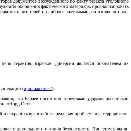
второв документов возбужденного по факту теракта уголовного
зультаты обобщения фактического материала, проанализировать
накомить читателей с наиболее значимыми, на взгляд авторов,
цепь терактов, взрывов, диверсий является показателем их
ецоперации (
приложение 7
);
бъявил, что Бараев погиб под точечными ударами российской
атил «Норд-Ост».
и сохранить все в тайне - реальная проблема для террористов.
овал в деятельности органов безопасности. При этом вряд ли